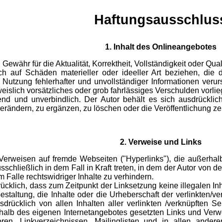
Haftungsausschlus
1. Inhalt des Onlineangebotes
Gewähr für die Aktualität, Korrektheit, Vollständigkeit oder Qua
h auf Schäden materieller oder ideeller Art beziehen, die
 Nutzung fehlerhafter und unvollständiger Informationen veru
eislich vorsätzliches oder grob fahrlässiges Verschulden vorlieg
bend und unverbindlich. Der Autor behält es sich ausdrückli
ändern, zu ergänzen, zu löschen oder die Veröffentlichung zei
2. Verweise und Links
 Verweisen auf fremde Webseiten ("Hyperlinks"), die außerha
sschließlich in dem Fall in Kraft treten, in dem der Autor von 
 Falle rechtswidriger Inhalte zu verhindern.
drücklich, dass zum Zeitpunkt der Linksetzung keine illegalen I
estaltung, die Inhalte oder die Urheberschaft der verlinkten/ve
ausdrücklich von allen Inhalten aller verlinkten /verknüpften
nnerhalb des eigenen Internetangebotes gesetzten Links und Ver
oren, Linkverzeichnissen, Mailinglisten und in allen ande