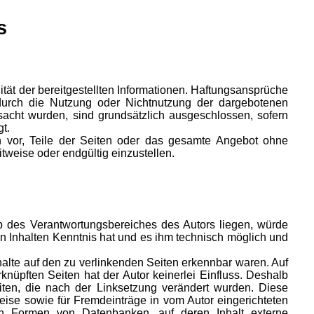
s
lität der bereitgestellten Informationen. Haftungsansprüche
 durch die Nutzung oder Nichtnutzung der dargebotenen
rsacht wurden, sind grundsätzlich ausgeschlossen, sofern
t.
ch vor, Teile der Seiten oder das gesamte Angebot ohne
tweise oder endgültig einzustellen.
lb des Verantwortungsbereiches des Autors liegen, würde
den Inhalten Kenntnis hat und es ihm technisch möglich und
nhalte auf den zu verlinkenden Seiten erkennbar waren. Auf
rknüpften Seiten hat der Autor keinerlei Einfluss. Deshalb
 Seiten, die nach der Linksetzung verändert wurden. Diese
weise sowie für Fremdeinträge in vom Autor eingerichteten
ren Formen von Datenbanken, auf deren Inhalt externe