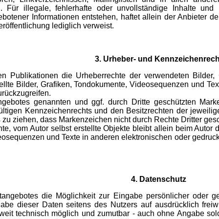
d. Für illegale, fehlerhafte oder unvollständige Inhalte 
botener Informationen entstehen, haftet allein der Anbieter de
eröffentlichung lediglich verweist.
3. Urheber- und Kennzeichenrech
allen Publikationen die Urheberrechte der verwendeten Bilde
tellte Bilder, Grafiken, Tondokumente, Videosequenzen und Tex
rückzugreifen.
angebotes genannten und ggf. durch Dritte geschützten Mar
ltigen Kennzeichenrechts und den Besitzrechten der jeweilig
 zu ziehen, dass Markenzeichen nicht durch Rechte Dritter gesc
chte, vom Autor selbst erstellte Objekte bleibt allein beim Auto
osequenzen und Texte in anderen elektronischen oder gedruck
4. Datenschutz
etangebotes die Möglichkeit zur Eingabe persönlicher oder g
sgabe dieser Daten seitens des Nutzers auf ausdrücklich frei
oweit technisch möglich und zumutbar - auch ohne Angabe sol